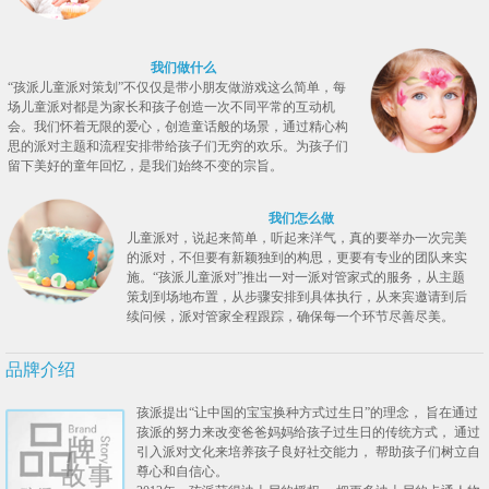
我们做什么
“孩派儿童派对策划”不仅仅是带小朋友做游戏这么简单，每
场儿童派对都是为家长和孩子创造一次不同平常的互动机
会。我们怀着无限的爱心，创造童话般的场景，通过精心构
思的派对主题和流程安排带给孩子们无穷的欢乐。为孩子们
留下美好的童年回忆，是我们始终不变的宗旨。
我们怎么做
儿童派对，说起来简单，听起来洋气，真的要举办一次完美
的派对，不但要有新颖独到的构思，更要有专业的团队来实
施。“孩派儿童派对”推出一对一派对管家式的服务，从主题
策划到场地布置，从步骤安排到具体执行，从来宾邀请到后
续问候，派对管家全程跟踪，确保每一个环节尽善尽美。
品牌介绍
孩派提出“让中国的宝宝换种方式过生日”的理念， 旨在通过
孩派的努力来改变爸爸妈妈给孩子过生日的传统方式， 通过
引入派对文化来培养孩子良好社交能力， 帮助孩子们树立自
尊心和自信心。