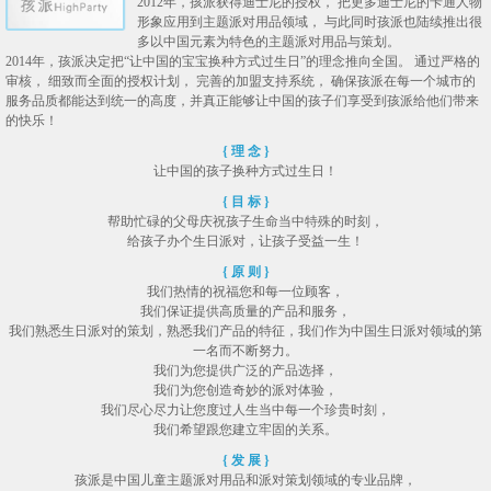
2012年，孩派获得迪士尼的授权， 把更多迪士尼的卡通人物
形象应用到主题派对用品领域， 与此同时孩派也陆续推出很
多以中国元素为特色的主题派对用品与策划。
2014年，孩派决定把“让中国的宝宝换种方式过生日”的理念推向全国。 通过严格的
审核， 细致而全面的授权计划， 完善的加盟支持系统， 确保孩派在每一个城市的
服务品质都能达到统一的高度，并真正能够让中国的孩子们享受到孩派给他们带来
的快乐！
{ 理 念 }
让中国的孩子换种方式过生日！
{ 目 标 }
帮助忙碌的父母庆祝孩子生命当中特殊的时刻，
给孩子办个生日派对，让孩子受益一生！
{ 原 则 }
我们热情的祝福您和每一位顾客，
我们保证提供高质量的产品和服务，
我们熟悉生日派对的策划，熟悉我们产品的特征，我们作为中国生日派对领域的第
一名而不断努力。
我们为您提供广泛的产品选择，
我们为您创造奇妙的派对体验，
我们尽心尽力让您度过人生当中每一个珍贵时刻，
我们希望跟您建立牢固的关系。
{ 发 展 }
孩派是中国儿童主题派对用品和派对策划领域的专业品牌，